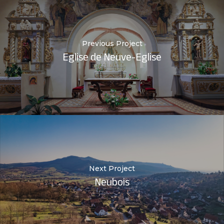
Previous Project
Eglise de Neuve-Eglise
Next Project
Neubois