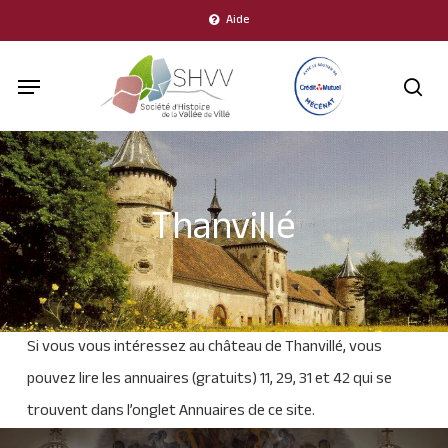
Skip
Aide
to
Menu
main
sea
content
Thanvillé
Si vous vous intéressez au château de Thanvillé, vous
pouvez lire les annuaires (gratuits) 11, 29, 31 et 42 qui se
trouvent dans l’onglet Annuaires de ce site.