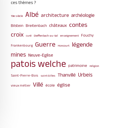
ces thèmes ?
Albé
architecture
archéologie
19e siècle
contes
châteaux
Bilstein
Breitenbach
croix
Fouchy
curé
Dieffenbach-au-Val
enseignement
Guerre
légende
Frankenbourg
Honcourt
mines
Neuve-Eglise
patois welche
patrimoine
religion
Urbeis
Thanvillé
Saint-Pierre-Bois
saint Gilles
Villé
église
école
vieux métier