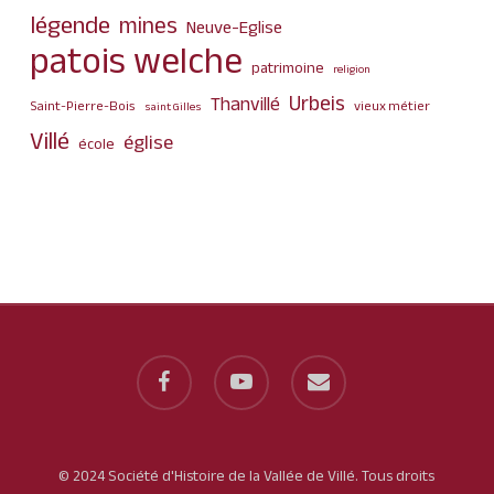
légende
mines
Neuve-Eglise
patois welche
patrimoine
religion
Urbeis
Thanvillé
Saint-Pierre-Bois
vieux métier
saint Gilles
Villé
église
école
facebook
youtube
email
© 2024 Société d'Histoire de la Vallée de Villé. Tous droits