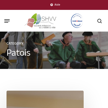
Skip
Aide
to
Menu
main
sea
content
CATEGORY
Patois