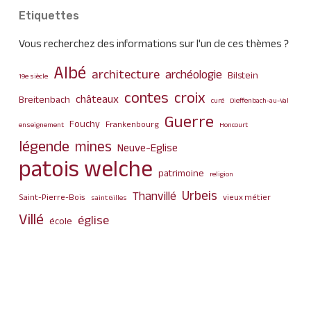
Etiquettes
Vous recherchez des informations sur l'un de ces thèmes ?
Albé
architecture
archéologie
Bilstein
19e siècle
contes
croix
châteaux
Breitenbach
curé
Dieffenbach-au-Val
Guerre
Fouchy
Frankenbourg
enseignement
Honcourt
légende
mines
Neuve-Eglise
patois welche
patrimoine
religion
Urbeis
Thanvillé
Saint-Pierre-Bois
vieux métier
saint Gilles
Villé
église
école