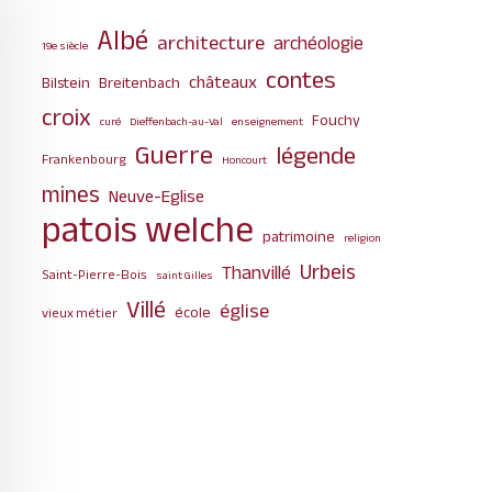
Albé
architecture
archéologie
19e siècle
contes
châteaux
Bilstein
Breitenbach
croix
Fouchy
curé
Dieffenbach-au-Val
enseignement
Guerre
légende
Frankenbourg
Honcourt
mines
Neuve-Eglise
patois welche
patrimoine
religion
Urbeis
Thanvillé
Saint-Pierre-Bois
saint Gilles
Villé
église
école
vieux métier