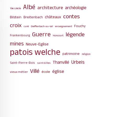
Albé
architecture
archéologie
19e siècle
contes
châteaux
Bilstein
Breitenbach
croix
Fouchy
curé
Dieffenbach-au-Val
enseignement
Guerre
légende
Frankenbourg
Honcourt
mines
Neuve-Eglise
patois welche
patrimoine
religion
Urbeis
Thanvillé
Saint-Pierre-Bois
saint Gilles
Villé
église
école
vieux métier