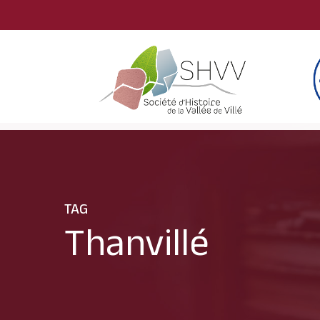
Skip
to
main
content
TAG
Thanvillé