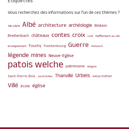
Etiquettes
Vous recherchez des informations sur l'un de ces thèmes ?
Albé
architecture
archéologie
Bilstein
19e siècle
contes
croix
châteaux
Breitenbach
curé
Dieffenbach-au-Val
Guerre
Fouchy
Frankenbourg
enseignement
Honcourt
légende
mines
Neuve-Eglise
patois welche
patrimoine
religion
Urbeis
Thanvillé
Saint-Pierre-Bois
vieux métier
saint Gilles
Villé
église
école