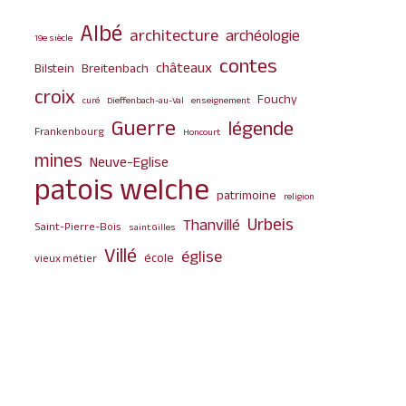
Albé
architecture
archéologie
19e siècle
contes
châteaux
Bilstein
Breitenbach
croix
Fouchy
curé
Dieffenbach-au-Val
enseignement
Guerre
légende
Frankenbourg
Honcourt
mines
Neuve-Eglise
patois welche
patrimoine
religion
Urbeis
Thanvillé
Saint-Pierre-Bois
saint Gilles
Villé
église
école
vieux métier