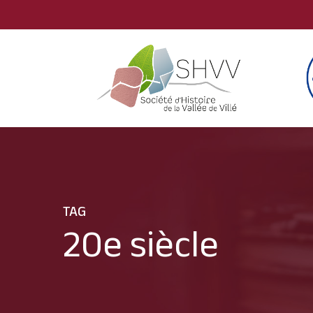
Skip
to
main
content
TAG
20e siècle