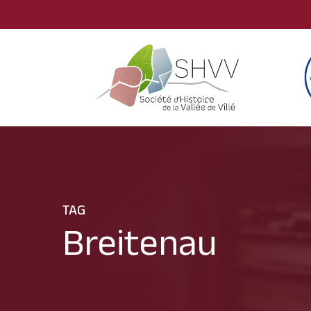
Skip
to
main
content
TAG
Breitenau