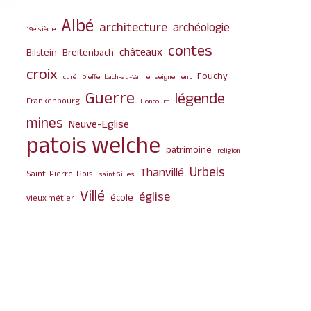
Albé
architecture
archéologie
19e siècle
contes
châteaux
Bilstein
Breitenbach
croix
Fouchy
curé
Dieffenbach-au-Val
enseignement
Guerre
légende
Frankenbourg
Honcourt
mines
Neuve-Eglise
patois welche
patrimoine
religion
Urbeis
Thanvillé
Saint-Pierre-Bois
saint Gilles
Villé
église
école
vieux métier