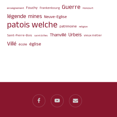
Guerre
Fouchy
Frankenbourg
enseignement
Honcourt
légende
mines
Neuve-Eglise
patois welche
patrimoine
religion
Urbeis
Thanvillé
Saint-Pierre-Bois
vieux métier
saint Gilles
Villé
église
école
facebook
youtube
email