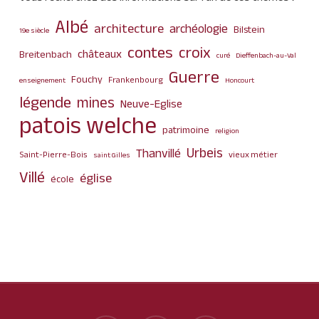
Albé
architecture
archéologie
Bilstein
19e siècle
contes
croix
châteaux
Breitenbach
curé
Dieffenbach-au-Val
Guerre
Fouchy
Frankenbourg
enseignement
Honcourt
légende
mines
Neuve-Eglise
patois welche
patrimoine
religion
Urbeis
Thanvillé
Saint-Pierre-Bois
vieux métier
saint Gilles
Villé
église
école