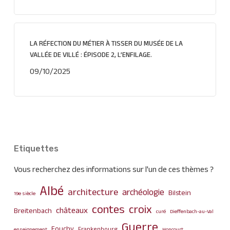
LA RÉFECTION DU MÉTIER À TISSER DU MUSÉE DE LA
VALLÉE DE VILLÉ : ÉPISODE 2, L’ENFILAGE.
09/10/2025
Etiquettes
Vous recherchez des informations sur l'un de ces thèmes ?
Albé
architecture
archéologie
Bilstein
19e siècle
contes
croix
châteaux
Breitenbach
curé
Dieffenbach-au-Val
Guerre
Fouchy
Frankenbourg
enseignement
Honcourt