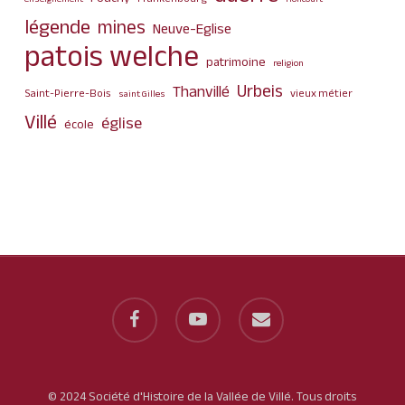
légende
mines
Neuve-Eglise
patois welche
patrimoine
religion
Urbeis
Thanvillé
Saint-Pierre-Bois
vieux métier
saint Gilles
Villé
église
école
facebook
youtube
email
© 2024 Société d'Histoire de la Vallée de Villé. Tous droits