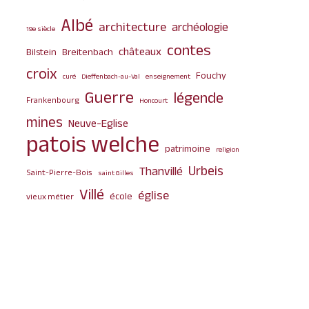
Albé
architecture
archéologie
19e siècle
contes
châteaux
Bilstein
Breitenbach
croix
Fouchy
curé
Dieffenbach-au-Val
enseignement
Guerre
légende
Frankenbourg
Honcourt
mines
Neuve-Eglise
patois welche
patrimoine
religion
Urbeis
Thanvillé
Saint-Pierre-Bois
saint Gilles
Villé
église
école
vieux métier