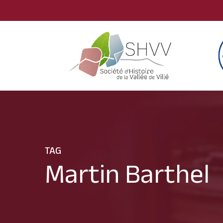
Skip
to
main
content
TAG
Martin Barthel