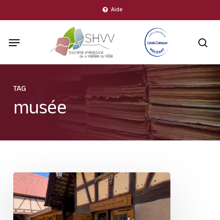
Skip
Aide
to
Menu
main
sea
content
TAG
musée