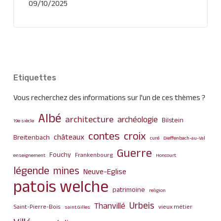
09/10/2025
Etiquettes
Vous recherchez des informations sur l'un de ces thèmes ?
Albé
architecture
archéologie
Bilstein
19e siècle
contes
croix
châteaux
Breitenbach
curé
Dieffenbach-au-Val
Guerre
Fouchy
Frankenbourg
enseignement
Honcourt
légende
mines
Neuve-Eglise
patois welche
patrimoine
religion
Urbeis
Thanvillé
Saint-Pierre-Bois
vieux métier
saint Gilles