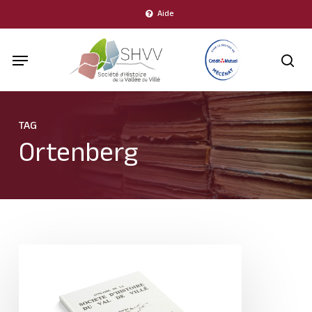
Skip
Aide
to
Menu
main
sea
content
TAG
Ortenberg