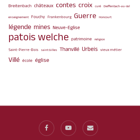
contes
croix
châteaux
Breitenbach
curé
Dieffenbach-au-Val
Guerre
Fouchy
Frankenbourg
enseignement
Honcourt
légende
mines
Neuve-Eglise
patois welche
patrimoine
religion
Urbeis
Thanvillé
Saint-Pierre-Bois
vieux métier
saint Gilles
Villé
église
école
facebook
youtube
email