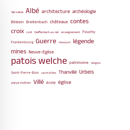
Albé
architecture
archéologie
19e siècle
contes
châteaux
Bilstein
Breitenbach
croix
Fouchy
curé
Dieffenbach-au-Val
enseignement
Guerre
légende
Frankenbourg
Honcourt
mines
Neuve-Eglise
patois welche
patrimoine
religion
Urbeis
Thanvillé
Saint-Pierre-Bois
saint Gilles
Villé
église
école
vieux métier