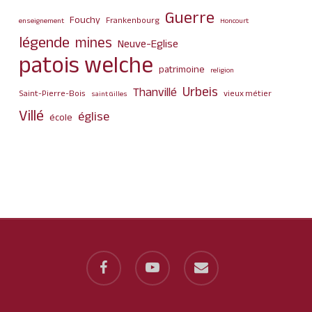
Guerre
Fouchy
Frankenbourg
enseignement
Honcourt
légende
mines
Neuve-Eglise
patois welche
patrimoine
religion
Urbeis
Thanvillé
Saint-Pierre-Bois
vieux métier
saint Gilles
Villé
église
école
facebook
youtube
email