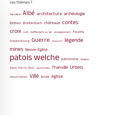
ces thèmes ?
Albé
architecture
archéologie
19e siècle
contes
châteaux
Bilstein
Breitenbach
croix
Fouchy
curé
Dieffenbach-au-Val
enseignement
Guerre
légende
Frankenbourg
Honcourt
mines
Neuve-Eglise
patois welche
patrimoine
religion
Urbeis
Thanvillé
Saint-Pierre-Bois
saint Gilles
Villé
église
école
vieux métier