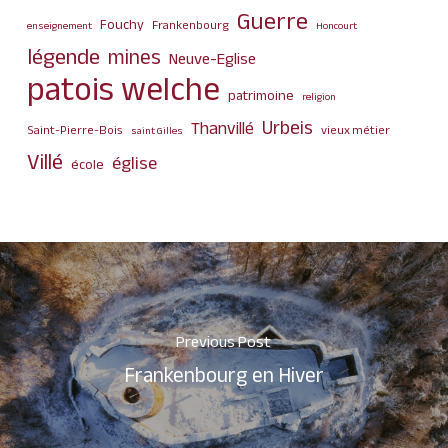
Guerre
Fouchy
Frankenbourg
enseignement
Honcourt
légende
mines
Neuve-Eglise
patois welche
patrimoine
religion
Urbeis
Thanvillé
Saint-Pierre-Bois
vieux métier
saint Gilles
Villé
église
école
Previous Post
Frankenbourg en Hiver