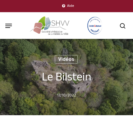
Skip
Aide
to
Menu
main
sea
content
Vidéos
Le Bilstein
17/10/2022