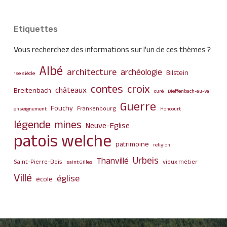
Etiquettes
Vous recherchez des informations sur l'un de ces thèmes ?
Albé
architecture
archéologie
Bilstein
19e siècle
contes
croix
châteaux
Breitenbach
curé
Dieffenbach-au-Val
Guerre
Fouchy
Frankenbourg
enseignement
Honcourt
légende
mines
Neuve-Eglise
patois welche
patrimoine
religion
Urbeis
Thanvillé
Saint-Pierre-Bois
vieux métier
saint Gilles
Villé
église
école