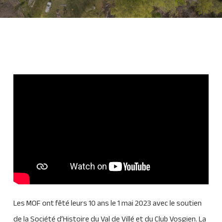
Les MOF ont fêté leurs 10 ans le 1 mai 2023 avec le soutien
de la Société d’Histoire du Val de Villé et du Club Vosgien. La