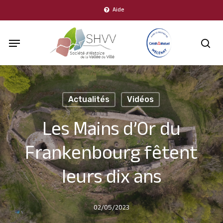
Skip
Aide
to
Menu
main
sea
content
Actualités
Vidéos
Les Mains d’Or du
Frankenbourg fêtent
leurs dix ans
02/05/2023