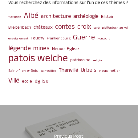
Vous recherchez des informations sur l'un de ces thèmes ?
Albé
architecture
archéologie
Bilstein
19e siècle
contes
croix
châteaux
Breitenbach
curé
Dieffenbach-au-Val
Guerre
Fouchy
Frankenbourg
enseignement
Honcourt
légende
mines
Neuve-Eglise
patois welche
patrimoine
religion
Urbeis
Thanvillé
Saint-Pierre-Bois
vieux métier
saint Gilles
Villé
église
école
Previous Post