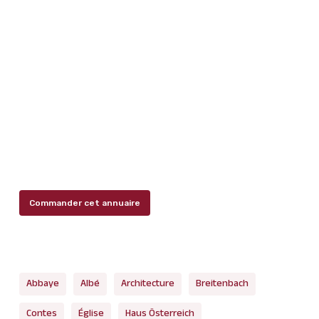
Commander cet annuaire
Abbaye
Albé
Architecture
Breitenbach
Contes
Église
Haus Österreich