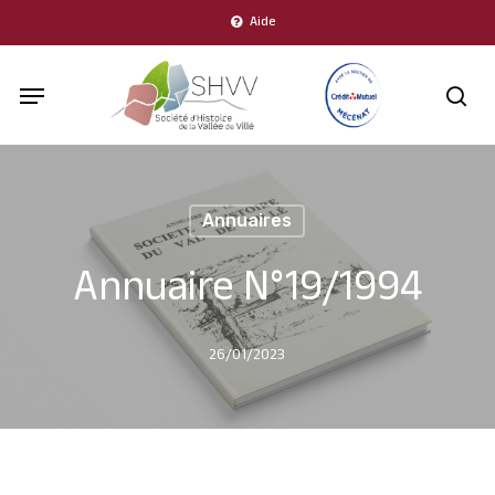
Skip
Aide
to
Menu
main
sea
content
Annuaires
Annuaire N°19/1994
26/01/2023