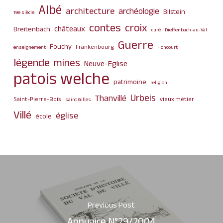
Albé
architecture
archéologie
Bilstein
19e siècle
contes
croix
châteaux
Breitenbach
curé
Dieffenbach-au-Val
Guerre
Fouchy
Frankenbourg
enseignement
Honcourt
légende
mines
Neuve-Eglise
patois welche
patrimoine
religion
Urbeis
Thanvillé
Saint-Pierre-Bois
vieux métier
saint Gilles
Villé
église
école
Previous Post
Annuaire N°29/2004