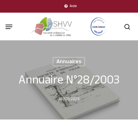
Skip
Aide
to
Menu
main
sea
content
Annuaires
Annuaire N°28/2003
26/01/2023