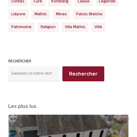
Contes
Curé
Kohlberg
Lalaye
Légende
Lièpvre
Mathis
Mines
Patois Welche
Patrimoine
Religion
Villa Mathis
Villé
RECHERCHER
Rechercher
Les plus lus