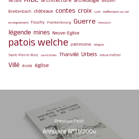
Albé
architecture
archéologie
Bilstein
19e siècle
contes
croix
châteaux
Breitenbach
curé
Dieffenbach-au-Val
Guerre
Fouchy
Frankenbourg
enseignement
Honcourt
légende
mines
Neuve-Eglise
patois welche
patrimoine
religion
Urbeis
Thanvillé
Saint-Pierre-Bois
vieux métier
saint Gilles
Villé
église
école
Previous Post
Annuaire N°31/2006