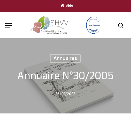
Skip
Aide
to
Menu
main
sea
content
Annuaires
Annuaire N°30/2005
26/01/2023