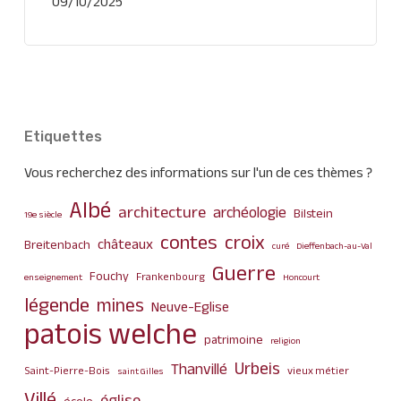
09/10/2025
Etiquettes
Vous recherchez des informations sur l'un de ces thèmes ?
Albé
architecture
archéologie
Bilstein
19e siècle
contes
croix
châteaux
Breitenbach
curé
Dieffenbach-au-Val
Guerre
Fouchy
Frankenbourg
enseignement
Honcourt
légende
mines
Neuve-Eglise
patois welche
patrimoine
religion
Urbeis
Thanvillé
Saint-Pierre-Bois
vieux métier
saint Gilles