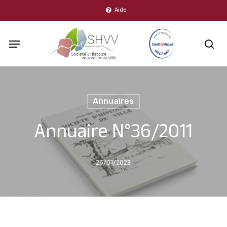
Skip
Aide
to
Menu
main
sea
content
Annuaires
Annuaire N°36/2011
26/01/2023