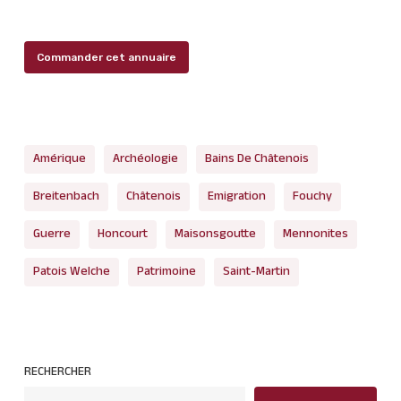
Commander cet annuaire
Amérique
Archéologie
Bains De Châtenois
Breitenbach
Châtenois
Emigration
Fouchy
Guerre
Honcourt
Maisonsgoutte
Mennonites
Patois Welche
Patrimoine
Saint-Martin
RECHERCHER