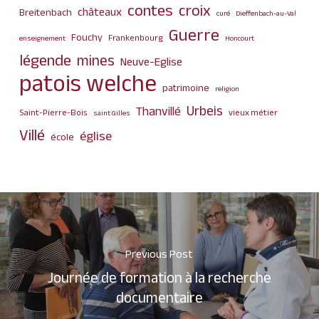
contes
croix
châteaux
Breitenbach
curé
Dieffenbach-au-Val
Guerre
Fouchy
Frankenbourg
enseignement
Honcourt
légende
mines
Neuve-Eglise
patois welche
patrimoine
religion
Urbeis
Thanvillé
Saint-Pierre-Bois
vieux métier
saint Gilles
Villé
église
école
Previous Post
Journée de formation à la recherche
documentaire