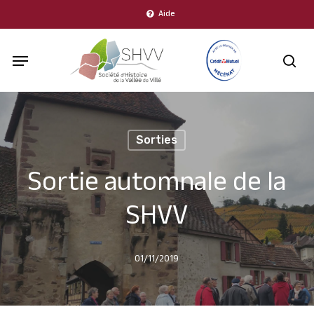
Skip
Aide
to
Menu
main
sea
content
Sorties
Sortie automnale de la
SHVV
01/11/2019