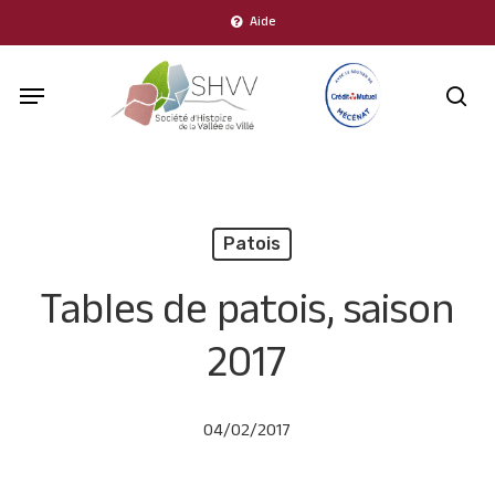
Skip
Aide
to
Menu
main
sea
content
Patois
Tables de patois, saison
2017
04/02/2017