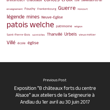
contes
croix
châteaux
Breitenbach
curé
Dieffenbach-au-Val
Guerre
Fouchy
Frankenbourg
enseignement
Honcourt
légende
mines
Neuve-Eglise
patois welche
patrimoine
religion
Urbeis
Thanvillé
Saint-Pierre-Bois
vieux métier
saint Gilles
Villé
église
école
Previous Post
Exposition "8 châteaux forts du centre
Alsace" aux ateliers de la Seigneurie à
Andlau du 1er avril au 30 juin 2017