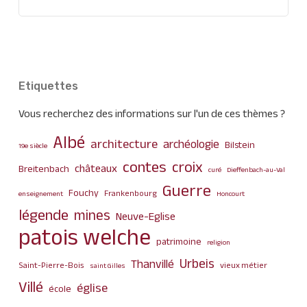
Etiquettes
Vous recherchez des informations sur l'un de ces thèmes ?
Albé
architecture
archéologie
Bilstein
19e siècle
contes
croix
châteaux
Breitenbach
curé
Dieffenbach-au-Val
Guerre
Fouchy
Frankenbourg
enseignement
Honcourt
légende
mines
Neuve-Eglise
patois welche
patrimoine
religion
Urbeis
Thanvillé
Saint-Pierre-Bois
vieux métier
saint Gilles
Villé
église
école